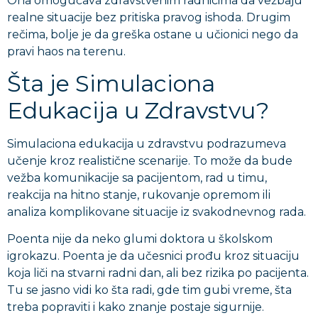
Ona omogućava zdravstvenim radnicima da vežbaju
realne situacije bez pritiska pravog ishoda. Drugim
rečima, bolje je da greška ostane u učionici nego da
pravi haos na terenu.
Šta je Simulaciona
Edukacija u Zdravstvu?
Simulaciona edukacija u zdravstvu podrazumeva
učenje kroz realistične scenarije. To može da bude
vežba komunikacije sa pacijentom, rad u timu,
reakcija na hitno stanje, rukovanje opremom ili
analiza komplikovane situacije iz svakodnevnog rada.
Poenta nije da neko glumi doktora u školskom
igrokazu. Poenta je da učesnici prođu kroz situaciju
koja liči na stvarni radni dan, ali bez rizika po pacijenta.
Tu se jasno vidi ko šta radi, gde tim gubi vreme, šta
treba popraviti i kako znanje postaje sigurnije.