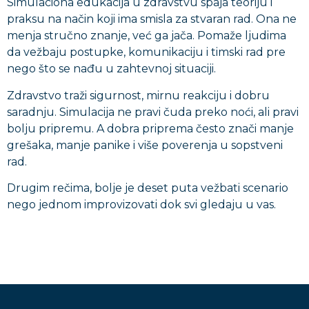
Simulaciona edukacija u zdravstvu spaja teoriju i
praksu na način koji ima smisla za stvaran rad. Ona ne
menja stručno znanje, već ga jača. Pomaže ljudima
da vežbaju postupke, komunikaciju i timski rad pre
nego što se nađu u zahtevnoj situaciji.
Zdravstvo traži sigurnost, mirnu reakciju i dobru
saradnju. Simulacija ne pravi čuda preko noći, ali pravi
bolju pripremu. A dobra priprema često znači manje
grešaka, manje panike i više poverenja u sopstveni
rad.
Drugim rečima, bolje je deset puta vežbati scenario
nego jednom improvizovati dok svi gledaju u vas.