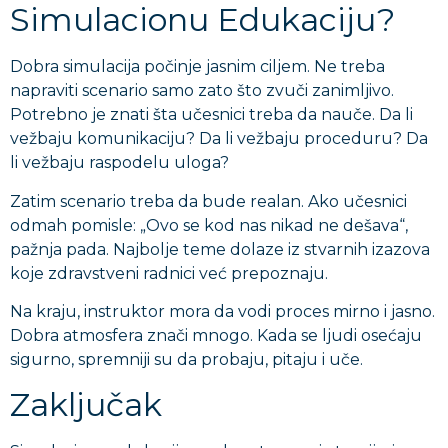
Simulacionu Edukaciju?
Dobra simulacija počinje jasnim ciljem. Ne treba
napraviti scenario samo zato što zvuči zanimljivo.
Potrebno je znati šta učesnici treba da nauče. Da li
vežbaju komunikaciju? Da li vežbaju proceduru? Da
li vežbaju raspodelu uloga?
Zatim scenario treba da bude realan. Ako učesnici
odmah pomisle: „Ovo se kod nas nikad ne dešava“,
pažnja pada. Najbolje teme dolaze iz stvarnih izazova
koje zdravstveni radnici već prepoznaju.
Na kraju, instruktor mora da vodi proces mirno i jasno.
Dobra atmosfera znači mnogo. Kada se ljudi osećaju
sigurno, spremniji su da probaju, pitaju i uče.
Zaključak