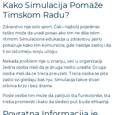
Kako Simulacija Pomaže
Timskom Radu?
Zdravstvo nije solo sport. Čak i najbolji pojedinac
teško može da uradi posao ako tim ne diše istim
ritmom. Simulaciona edukacija u zdravstvu jasno
pokazuje kako tim komunicira, gde nastaje zastoj i da
li svi razumeju svoju ulogu.
Nekada problem nije u znanju, već u organizaciji.
Jedna osoba misli da je druga nešto uradila. Druga
osoba misli da će treća preuzeti. Treća osoba se pita
zašto svi gledaju baš nju. Simulacija takve stvari
otkriva brzo i bez drame.
Posle vežbe tim može da zaključi šta funkcioniše, šta
treba promeniti i kako da sledeći put bude efikasniji.
Povratna Informacija je