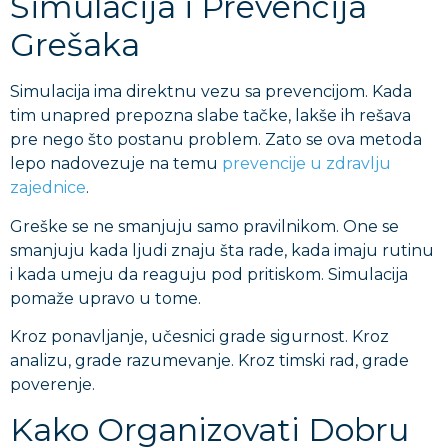
Simulacija i Prevencija
Grešaka
Simulacija ima direktnu vezu sa prevencijom. Kada
tim unapred prepozna slabe tačke, lakše ih rešava
pre nego što postanu problem. Zato se ova metoda
lepo nadovezuje na temu
prevencije u zdravlju
zajednice
.
Greške se ne smanjuju samo pravilnikom. One se
smanjuju kada ljudi znaju šta rade, kada imaju rutinu
i kada umeju da reaguju pod pritiskom. Simulacija
pomaže upravo u tome.
Kroz ponavljanje, učesnici grade sigurnost. Kroz
analizu, grade razumevanje. Kroz timski rad, grade
poverenje.
Kako Organizovati Dobru