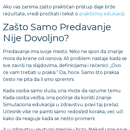
Ako vas zanima zašto praktičan pristup daje brže
rezultate, vredi pročitati i tekst o
praktičnoj edukaciji
.
Zašto Samo Predavanje
Nije Dovoljno?
Predavanje ima svoje mesto. Niko ne spori da znanje
mora da krene od osnova. Ali problem nastaje kada se
sve završi na slajdovima, definicijama i rečenici: „Ovo
će vam trebati u praksi.“ Da, hoće. Samo što praksa
često ne pita da li smo spremni.
Kada osoba samo sluša, ona može da razume temu.
Kada osoba vežba, ona počinje da koristi znanje.
Simulaciona edukacija u zdravstvu pravi taj prelaz.
Učesnik više ne pamti samo redosled koraka, već uči
kako da reaguje kada se nešto promeni.
A u zdravstvu se stvari menjaju brzo. Nekad i pre prve