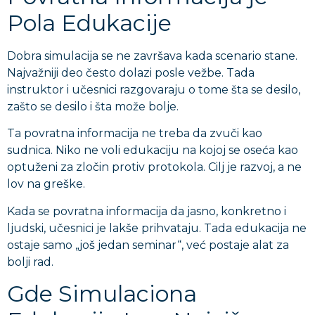
Pola Edukacije
Dobra simulacija se ne završava kada scenario stane.
Najvažniji deo često dolazi posle vežbe. Tada
instruktor i učesnici razgovaraju o tome šta se desilo,
zašto se desilo i šta može bolje.
Ta povratna informacija ne treba da zvuči kao
sudnica. Niko ne voli edukaciju na kojoj se oseća kao
optuženi za zločin protiv protokola. Cilj je razvoj, a ne
lov na greške.
Kada se povratna informacija da jasno, konkretno i
ljudski, učesnici je lakše prihvataju. Tada edukacija ne
ostaje samo „još jedan seminar“, već postaje alat za
bolji rad.
Gde Simulaciona