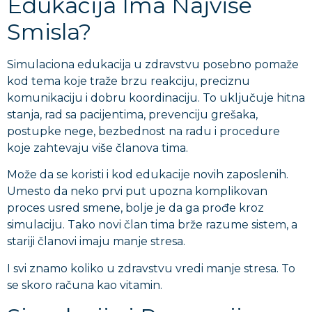
Edukacija Ima Najviše
Smisla?
Simulaciona edukacija u zdravstvu posebno pomaže
kod tema koje traže brzu reakciju, preciznu
komunikaciju i dobru koordinaciju. To uključuje hitna
stanja, rad sa pacijentima, prevenciju grešaka,
postupke nege, bezbednost na radu i procedure
koje zahtevaju više članova tima.
Može da se koristi i kod edukacije novih zaposlenih.
Umesto da neko prvi put upozna komplikovan
proces usred smene, bolje je da ga prođe kroz
simulaciju. Tako novi član tima brže razume sistem, a
stariji članovi imaju manje stresa.
I svi znamo koliko u zdravstvu vredi manje stresa. To
se skoro računa kao vitamin.