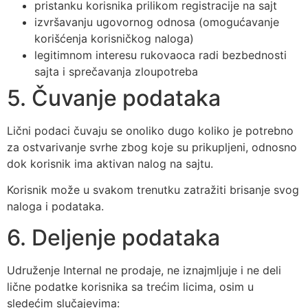
pristanku korisnika prilikom registracije na sajt
izvršavanju ugovornog odnosa (omogućavanje
korišćenja korisničkog naloga)
legitimnom interesu rukovaoca radi bezbednosti
sajta i sprečavanja zloupotreba
5. Čuvanje podataka
Lični podaci čuvaju se onoliko dugo koliko je potrebno
za ostvarivanje svrhe zbog koje su prikupljeni, odnosno
dok korisnik ima aktivan nalog na sajtu.
Korisnik može u svakom trenutku zatražiti brisanje svog
naloga i podataka.
6. Deljenje podataka
Udruženje Internal ne prodaje, ne iznajmljuje i ne deli
lične podatke korisnika sa trećim licima, osim u
sledećim slučajevima: