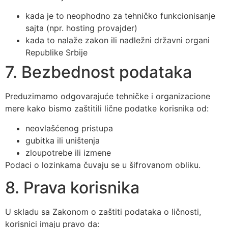
kada je to neophodno za tehničko funkcionisanje
sajta (npr. hosting provajder)
kada to nalaže zakon ili nadležni državni organi
Republike Srbije
7. Bezbednost podataka
Preduzimamo odgovarajuće tehničke i organizacione
mere kako bismo zaštitili lične podatke korisnika od:
neovlašćenog pristupa
gubitka ili uništenja
zloupotrebe ili izmene
Podaci o lozinkama čuvaju se u šifrovanom obliku.
8. Prava korisnika
U skladu sa Zakonom o zaštiti podataka o ličnosti,
korisnici imaju pravo da: