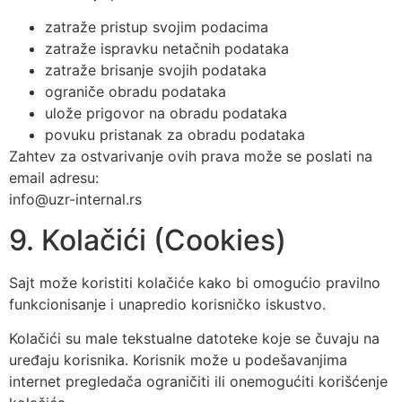
zatraže pristup svojim podacima
zatraže ispravku netačnih podataka
zatraže brisanje svojih podataka
ograniče obradu podataka
ulože prigovor na obradu podataka
povuku pristanak za obradu podataka
Zahtev za ostvarivanje ovih prava može se poslati na
email adresu:
info@uzr-internal.rs
9. Kolačići (Cookies)
Sajt može koristiti kolačiće kako bi omogućio pravilno
funkcionisanje i unapredio korisničko iskustvo.
Kolačići su male tekstualne datoteke koje se čuvaju na
uređaju korisnika. Korisnik može u podešavanjima
internet pregledača ograničiti ili onemogućiti korišćenje