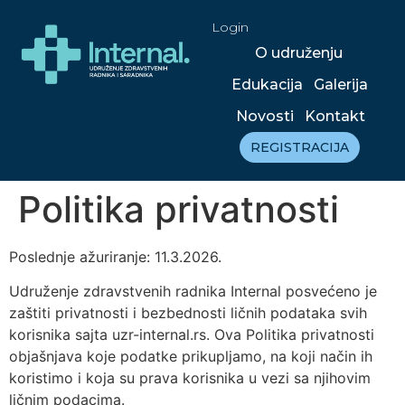
Login
O udruženju
Edukacija
Galerija
Novosti
Kontakt
REGISTRACIJA
Politika privatnosti
Poslednje ažuriranje: 11.3.2026.
Udruženje zdravstvenih radnika Internal posvećeno je
zaštiti privatnosti i bezbednosti ličnih podataka svih
korisnika sajta uzr-internal.rs. Ova Politika privatnosti
objašnjava koje podatke prikupljamo, na koji način ih
koristimo i koja su prava korisnika u vezi sa njihovim
ličnim podacima.