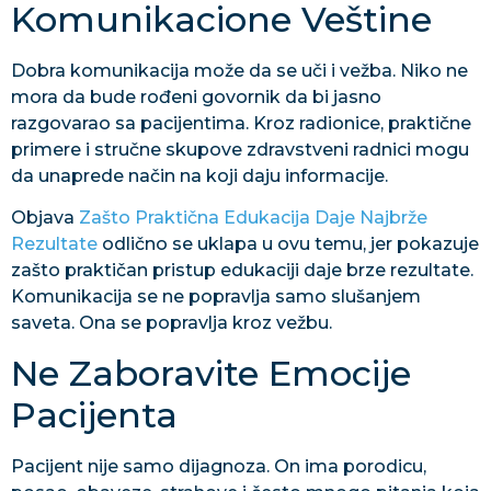
Komunikacione Veštine
Dobra komunikacija može da se uči i vežba. Niko ne
mora da bude rođeni govornik da bi jasno
razgovarao sa pacijentima. Kroz radionice, praktične
primere i stručne skupove zdravstveni radnici mogu
da unaprede način na koji daju informacije.
Objava
Zašto Praktična Edukacija Daje Najbrže
Rezultate
odlično se uklapa u ovu temu, jer pokazuje
zašto praktičan pristup edukaciji daje brze rezultate.
Komunikacija se ne popravlja samo slušanjem
saveta. Ona se popravlja kroz vežbu.
Ne Zaboravite Emocije
Pacijenta
Pacijent nije samo dijagnoza. On ima porodicu,