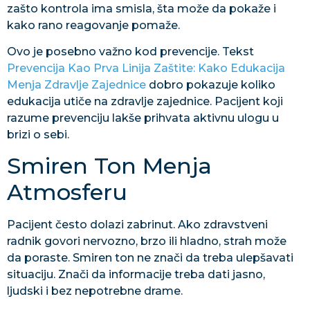
zašto kontrola ima smisla, šta može da pokaže i
kako rano reagovanje pomaže.
Ovo je posebno važno kod prevencije. Tekst
Prevencija Kao Prva Linija Zaštite: Kako Edukacija
Menja Zdravlje Zajednice
dobro pokazuje koliko
edukacija utiče na zdravlje zajednice. Pacijent koji
razume prevenciju lakše prihvata aktivnu ulogu u
brizi o sebi.
Smiren Ton Menja
Atmosferu
Pacijent često dolazi zabrinut. Ako zdravstveni
radnik govori nervozno, brzo ili hladno, strah može
da poraste. Smiren ton ne znači da treba ulepšavati
situaciju. Znači da informacije treba dati jasno,
ljudski i bez nepotrebne drame.