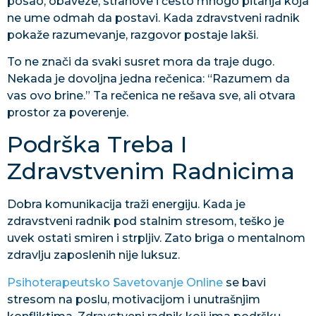
posao, obaveze, strahove i često mnogo pitanja koja
ne ume odmah da postavi. Kada zdravstveni radnik
pokaže razumevanje, razgovor postaje lakši.
To ne znači da svaki susret mora da traje dugo.
Nekada je dovoljna jedna rečenica: “Razumem da
vas ovo brine.” Ta rečenica ne rešava sve, ali otvara
prostor za poverenje.
Podrška Treba I
Zdravstvenim Radnicima
Dobra komunikacija traži energiju. Kada je
zdravstveni radnik pod stalnim stresom, teško je
uvek ostati smiren i strpljiv. Zato briga o mentalnom
zdravlju zaposlenih nije luksuz.
Psihoterapeutsko Savetovanje Online
se bavi
stresom na poslu, motivacijom i unutrašnjim