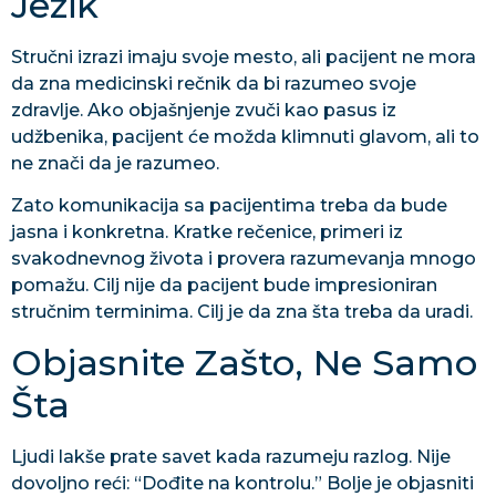
Jezik
Stručni izrazi imaju svoje mesto, ali pacijent ne mora
da zna medicinski rečnik da bi razumeo svoje
zdravlje. Ako objašnjenje zvuči kao pasus iz
udžbenika, pacijent će možda klimnuti glavom, ali to
ne znači da je razumeo.
Zato komunikacija sa pacijentima treba da bude
jasna i konkretna. Kratke rečenice, primeri iz
svakodnevnog života i provera razumevanja mnogo
pomažu. Cilj nije da pacijent bude impresioniran
stručnim terminima. Cilj je da zna šta treba da uradi.
Objasnite Zašto, Ne Samo
Šta
Ljudi lakše prate savet kada razumeju razlog. Nije
dovoljno reći: “Dođite na kontrolu.” Bolje je objasniti