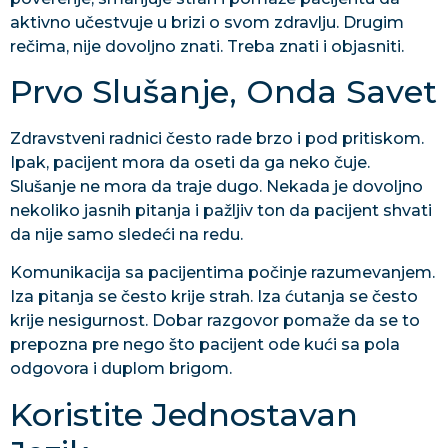
aktivno učestvuje u brizi o svom zdravlju. Drugim
rečima, nije dovoljno znati. Treba znati i objasniti.
Prvo Slušanje, Onda Savet
Zdravstveni radnici često rade brzo i pod pritiskom.
Ipak, pacijent mora da oseti da ga neko čuje.
Slušanje ne mora da traje dugo. Nekada je dovoljno
nekoliko jasnih pitanja i pažljiv ton da pacijent shvati
da nije samo sledeći na redu.
Komunikacija sa pacijentima počinje razumevanjem.
Iza pitanja se često krije strah. Iza ćutanja se često
krije nesigurnost. Dobar razgovor pomaže da se to
prepozna pre nego što pacijent ode kući sa pola
odgovora i duplom brigom.
Koristite Jednostavan