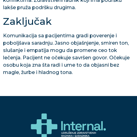
konfliktima. Zdravstveni radnik koji ima podršku
lakše pruža podršku drugima.
Zaključak
Komunikacija sa pacijentima gradi poverenje i
poboljšava saradnju. Jasno objašnjenje, smiren ton,
slušanje i empatija mogu da promene ceo tok
lečenja. Pacijent ne očekuje savršen govor. Očekuje
osobu koja zna šta radi i ume to da objasni bez
magle, žurbe i hladnog tona.