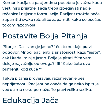
Komunikacija sa pacijentima posebno je važna kada
vesti nisu prijatne. Tada treba izbegavati nagle
rečenice i nejasne formulacije. Pacijent možda neće
zapamtiti svaku reč, ali će zapamtiti kako se osećao
tokom razgovora.
Postavite Bolja Pitanja
Pitanje “Da li vam je jasno?” često ne daje pravi
odgovor. Mnogi pacijenti iz pristojnosti kažu “jeste”,
čak i kada im nije jasno. Bolje je pitati: “Šta vam
deluje najvažnije od ovoga?” ili “Kako ćete ovo
primeniti kod kuće?”
Takva pitanja proveravaju razumevanje bez
neprijatnosti. Pacijent ne oseća da ga neko ispituje,
već da mu neko pomaže. To pravi veliku razliku.
Edukacija Jača